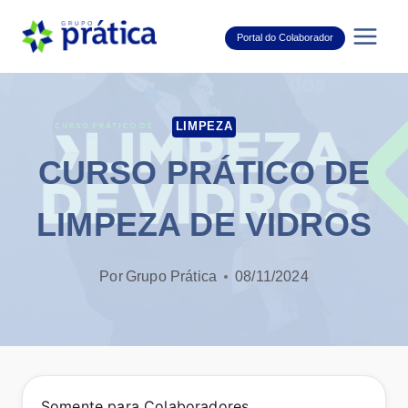
Pular
para
Portal do Colaborador
o
Conteúdo
LIMPEZA
CURSO PRÁTICO DE
LIMPEZA DE VIDROS
Por
Grupo Prática
08/11/2024
Somente para Colaboradores